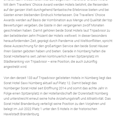
Mit dem Travellers' Choice Award werden Hotels belohnt, die Reisenden
auf der ganzen Welt durchgehend fantastische Erlebnisse bieten und bei
Gästen einen bleibenden Eindruck hinterlassen. Die Travellers‘ Choice
Awards werden auf Basis der Kombination aus Menge und Qualität der top
Bewertungen vergeben, die Gäste in den vergangenen zwölf Monaten
geschrieben haben. Damit gehören beide Sorat Hotels laut Tripadvisor zu
den beliebtesten zehn Prozent der Hotels weltweit. In dieser besonders
herausfordernden Zeit, geprägt durch Pandemie und Weltkonflikten, spricht
diese Auszeichnung für den großartigen Service den beide Sorat Häuser
ihren Gästen geboten haben und bieten. Gerade in Nürnberg halten die
Sorat Hotelteams seit Jahren kontinuierlich einen Spitzenplatz im
Städteranking von Tripadvisor – eine Position, die auch zukünftig
angestrebt wird.
Von den derzeit 133 auf Tripadvisor gelisteten Hotels in Nürnberg liegt das
Sorat Hotel Saxx Nürnberg aktuell auf Platz 12. Damit belegt das
Nürnberger Sorat Hotel seit Eröffnung 2014 und somit das achte Jahr in
Folge einen Spitzenplatz in der Hotellandschaft der Dürerstadt Nürnberg
und unterstreicht erneut seine hohe Anziehungskraft und Attraktivität. Das
Sorat Hotel Brandenburg verteiligt seine Position zu den Vorjahren und
belegt im Juli 2022 Platz 1 unter den 5 Hotels in der historischen
Havelstadt Brandenburg.