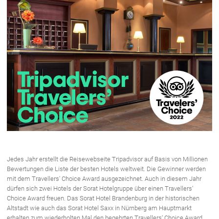
Jedes Jahr erstellt die Reisewebseite Tripadvisor auf Basis von Millionen
Bewertungen die Liste der besten Hotels weltweit. Die Gewinner werden
mit dem Travellers' Choice Award ausgezeichnet. Auch in diesem Jahr
dürfen sich zwei Hotels der Sorat Hotelgruppe über einen Travellers‘
Choice Award freuen. Das Sorat Hotel Brandenburg in der historischen
Altstadt wie auch das Sorat Hotel Saxx in Nürnberg am Hauptmarkt
erhalten zum wiederholten Mal den begehrten Travellers‘ Choice Award.