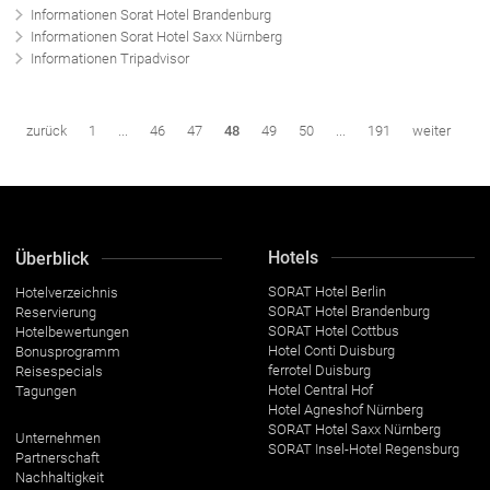
Informationen Sorat Hotel Brandenburg
Informationen Sorat Hotel Saxx Nürnberg
Informationen Tripadvisor
zurück
1
...
46
47
48
49
50
...
191
weiter
Hotels
Überblick
SORAT Hotel Berlin
Hotelverzeichnis
SORAT Hotel Brandenburg
Reservierung
SORAT Hotel Cottbus
Hotelbewertungen
Hotel Conti Duisburg
Bonusprogramm
ferrotel Duisburg
Reisespecials
Hotel Central Hof
Tagungen
Hotel Agneshof Nürnberg
SORAT Hotel Saxx Nürnberg
Unternehmen
SORAT Insel-Hotel Regensburg
Partnerschaft
Nachhaltigkeit