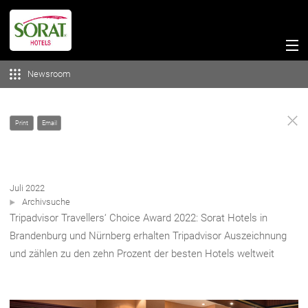
Newsroom
Print
Email
Juli 2022
Archivsuche
Tripadvisor Travellers‘ Choice Award 2022: Sorat Hotels in
Brandenburg und Nürnberg erhalten Tripadvisor Auszeichnung
und zählen zu den zehn Prozent der besten Hotels weltweit