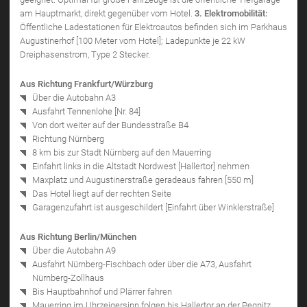
am Hauptmarkt, direkt gegenüber vom Hotel.
3. Elektromobilität:
Öffentliche Ladestationen für Elektroautos befinden sich im Parkhaus
Augustinerhof [100 Meter vom Hotel]; Ladepunkte je 22 kW
Dreiphasenstrom, Type 2 Stecker.
Aus Richtung Frankfurt/Würzburg
Über die Autobahn A3
Ausfahrt Tennenlohe [Nr. 84]
Von dort weiter auf der Bundesstraße B4
Richtung Nürnberg
8 km bis zur Stadt Nürnberg auf den Mauerring
Einfahrt links in die Altstadt Nordwest [Hallertor] nehmen
Maxplatz und Augustinerstraße geradeaus fahren [550 m]
Das Hotel liegt auf der rechten Seite
Garagenzufahrt ist ausgeschildert [Einfahrt über Winklerstraße]
Aus Richtung Berlin/München
Über die Autobahn A9
Ausfahrt Nürnberg-Fischbach oder über die A73, Ausfahrt
Nürnberg-Zollhaus
Bis Hauptbahnhof und Plärrer fahren
Mauerring im Uhrzeigersinn folgen bis Hallertor an der Pegnitz