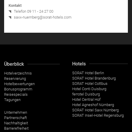
Kontakt
Telefon
09 11 - 24 27 00
saxx-nuernberg@sorat-hotels.com
Hotels
Überblick
SORAT Hotel Berlin
Hotelverzeichnis
SORAT Hotel Brandenburg
Reservierung
SORAT Hotel Cottbus
Hotelbewertungen
Hotel Conti Duisburg
Bonusprogramm
ferrotel Duisburg
Reisespecials
Hotel Central Hof
Tagungen
Hotel Agneshof Nürnberg
SORAT Hotel Saxx Nürnberg
Unternehmen
SORAT Insel-Hotel Regensburg
Partnerschaft
Nachhaltigkeit
Barrierefreiheit