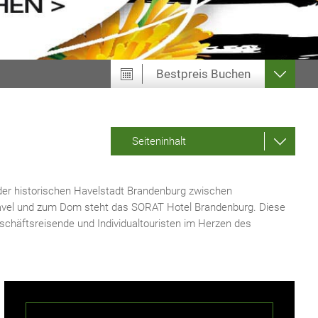
Bestpreis
Buchen
Seiteninhalt
 der historischen Havelstadt Brandenburg zwischen
Havel und zum Dom steht das SORAT Hotel Brandenburg. Diese
schäftsreisende und Individualtouristen im Herzen des