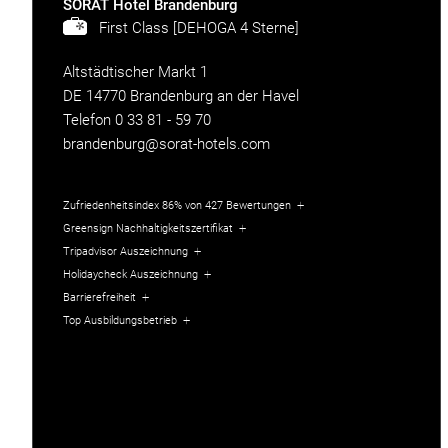
SORAT Hotel Brandenburg
First Class [DEHOGA 4 Sterne]
Altstädtischer Markt 1
DE 14770 Brandenburg an der Havel
Telefon
0 33 81 - 59 70
brandenburg@sorat-hotels.com
Zufriedenheitsindex
86%
von
427
Bewertungen
Greensign Nachhaltigkeitszertifikat
Tripadvisor Auszeichnung
Holidaycheck Auszeichnung
Barrierefreiheit
Top Ausbildungsbetrieb