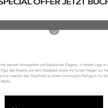
 mit warmer Atmosphäre und klassischer Eleganz. In bester Lage in
en Figur des Roland und dem Stadtpark sowie mit kurzen Wegen zur 
teservice machen das Stadthotel zu einem schmucken Refugium für Ge
Berlin.
Direktbuchervorteil