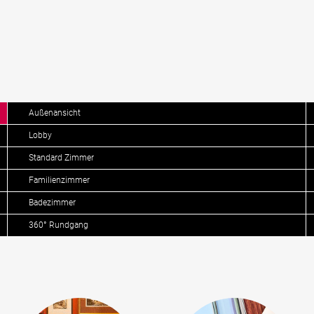
Außenansicht
Lobby
Standard Zimmer
Familienzimmer
Badezimmer
360° Rundgang