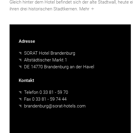
Gleich hinter dem Hotel befindet sich der alte Stadtwall, heut
ihren drei historischen Stadtkernen.
Mehr
Adresse
SORAT Hotel Brandenburg
Altstädtischer Markt 1
DE 14770 Brandenburg an der Havel
Kontakt
Telefon
0 33 81 - 59 70
Fax
0 33 81 - 59 74 44
brandenburg@sorat-hotels.com