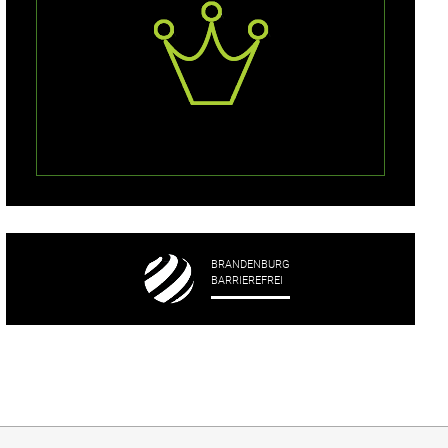
BRANDENBURG
BARRIEREFREI
e unser Hotel in Brandenburg an der Havel schätzen
über barrierefreies Reisen und inklusive Angeb