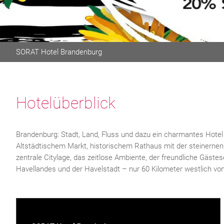
SORAT
Hotel
Brandenburg
Hotelüberblick
Brandenburg: Stadt, Land, Fluss und dazu ein charmantes Hotel
Altstädtischem Markt, historischem Rathaus mit der steinern
zentrale Citylage, das zeitlose Ambiente, der freundliche Gäs
Havellandes und der Havelstadt – nur 60 Kilometer westlich von 