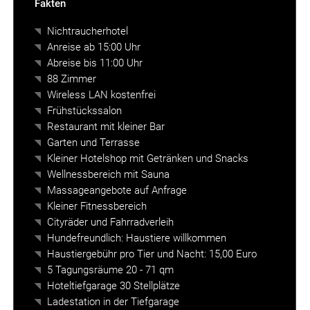
Fakten
Nur hier auf unserer Webseite: Bester Preis
Nichtraucherhotel
garantiert. Holen Sie sich bis zu 20 Euro
Anreise ab 15:00 Uhr
Direktbucherrabatt und einen Drink aufs Haus.
Abreise bis 11:00 Uhr
88 Zimmer
Wireless LAN kostenfrei
Frühstückssalon
Restaurant mit kleiner Bar
Garten und Terrasse
Kleiner Hotelshop mit Getränken und Snacks
Wellnessbereich mit Sauna
Massageangebote auf Anfrage
Kleiner Fitnessbereich
Cityräder und Fahrradverleih
Hundefreundlich: Haustiere willkommen
Bonusprogramm
Haustiergebühr pro Tier und Nacht: 15,00 Euro
5 Tagungsräume 20 - 71 qm
Holen Sie sich Zugang zu Prämien, gratis
Hoteltiefgarage 30 Stellplätze
Übernachtungen und weiteren Preisvorteilen.
Ladestation in der Tiefgarage