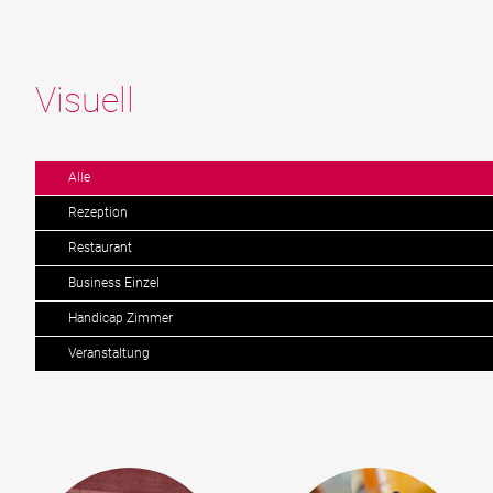
Visuell
Alle
Rezeption
Restaurant
Business Einzel
Handicap Zimmer
Veranstaltung